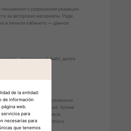
ез письменного разрешения редакции
ти за авторские материалы. Ради
ке в личном кабинете — данное
апустить загруженный файл, далее
idad de la entidad:
o de información
имо иметь под рукой современное
a página web.
мущественно положительные. Кроме
servicios para
и, культуры и шоу-бизнеса.
on necesarias para
по лицензии Creative Commons
s únicas que tenemos