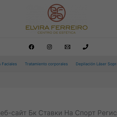
 Faciales
Tratamiento corporales
Depilación Láser Sopr
веб-сайт Бк Ставки На Спорт Реги