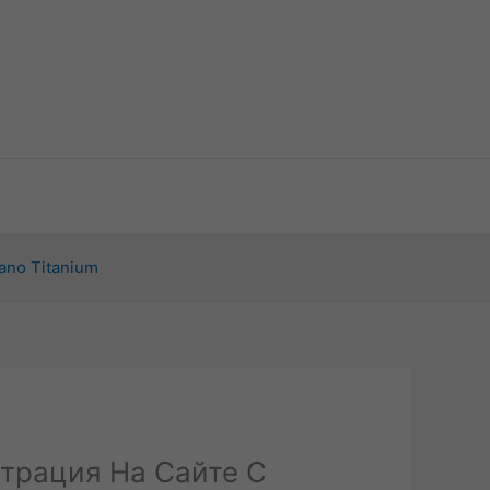
ano Titanium
страция На Сайте С