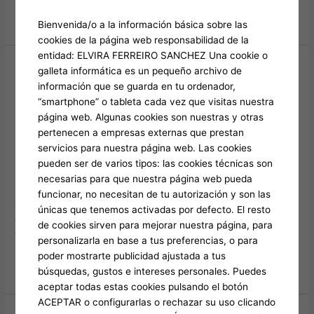
Rebates
Leer más »
Inside
Bienvenida/o a la información básica sobre las
Philippine
cookies de la página web responsabilidad de la
entidad: ELVIRA FERREIRO SANCHEZ Una cookie o
Fb777 Pro Slot Device Game Video
Fb777
galleta informática es un pequeño archivo de
Pro
información que se guarda en tu ordenador,
Games In Typically The Philippines
Slot
“smartphone” o tableta cada vez que visitas nuestra
Totally Free Spins Bonus
Device
página web. Algunas cookies son nuestras y otras
Game
pertenecen a empresas externas que prestan
Deja un comentario
/
Fb 777 963
/
elviraferreiro
Video
servicios para nuestra página web. Las cookies
All Of Us are 100% fully commited to be capable to the
Games
pueden ser de varios tipos: las cookies técnicas son
particular safety and protection regarding our members’
In
necesarias para que nuestra página web pueda
personal info. At FB777 Slot Device Game On Line Casino, we
Typically
funcionar, no necesitan de tu autorización y son las
all always prioritize the particular safety plus level of privacy
The
únicas que tenemos activadas por defecto. El resto
of the users. The 128-bit SSL security system is usually used
Philippines
de cookies sirven para mejorar nuestra página, para
to become capable to
Totally
personalizarla en base a tus preferencias, o para
Free
poder mostrarte publicidad ajustada a tus
Leer más »
Spins
búsquedas, gustos e intereses personales. Puedes
Bonus
aceptar todas estas cookies pulsando el botón
ACEPTAR o configurarlas o rechazar su uso clicando