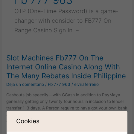
Fb 777 963
OTP (One-Time Password) is a game-
changer with consider to FB777 On
Range Casino Sign In. –
Slot Machines Fb777 On The
Slot
Machines
Internet Online Casino Along With
Fb777
The Many Rebates Inside Philippine
On
The
Deja un comentario
/
Fb 777 963
/
elviraferreiro
Internet
Cashouts job speedily—with GCash in addition to PayMaya
Online
generally getting only twenty four hours in inclusion to lender
Casino
transfer 1–3 days. A Person require to have got your own bank
Along
account validated before you can pull away; a person want to
With
Cookies
end up being capable to source a great ID and a proof of deal
The
[…]
Many