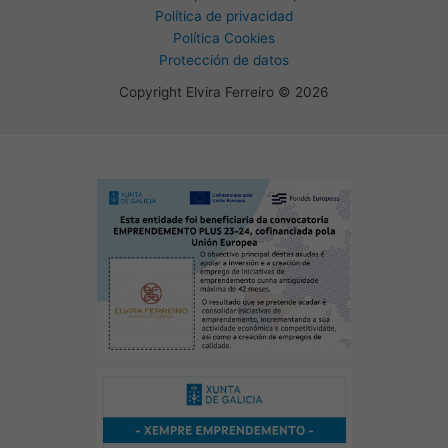
Política de privacidad
Política Cookies
Protección de datos
Copyright Elvira Ferreiro © 2026