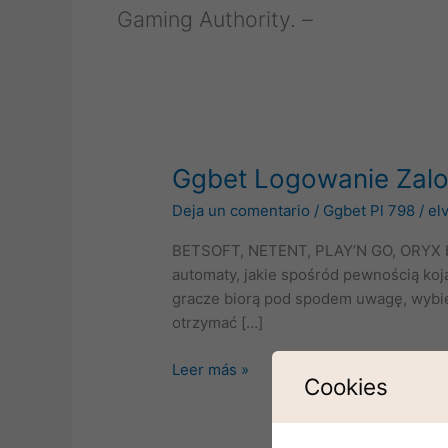
Gaming Authority. –
Ggbet
Ggbet Logowanie Zalo
Logowanie
Deja un comentario
/
Ggbet Pl 798
/
elv
Zaloguj
Się
BETSOFT, NETENT, PLAY’N GO, ORYX b
W
automaty, jakie spośród pewnością koj
Ggbet
gracze biorą pod spodem uwagę, wybie
Casino
otrzymać […]
Internetowego
Leer más »
Cookies