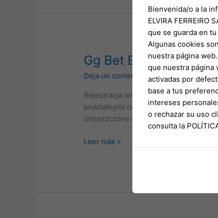
Bienvenida/o a la in
ELVIRA FERREIRO SA
que se guarda en tu
Algunas cookies son
nuestra página web. 
Gg
Gg Bet Bezpłatne Spin
que nuestra página 
Bet
Deja un comentario
/
Ggbet Pl 798
/
elv
activadas por defect
Bezpłatne
base a tus preferenc
Spiny
Rejestracja wraz z wykorzystaniem te
intereses personale
»
powitalnymi na nowych internautów oc
o rechazar su uso 
Zdobądź
umieszczone na stronie www urzędowej 
consulta la POLÍTI
Pięćdziesiąt
Fs
Leer más »
Dla
Najlepszych
Gier