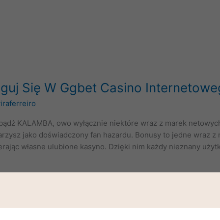
guj Się W Ggbet Casino Internetow
iraferreiro
ądź KALAMBA, owo wyłącznie niektóre wraz z marek netowych
arzysz jako doświadczony fan hazardu. Bonusy to jedne wraz z 
rając własne ulubione kasyno. Dzięki nim każdy nieznany użyt