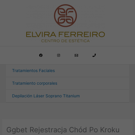
Ir
al
contenido
Tratamientos Faciales
Tratamiento corporales
Depilación Láser Soprano Titanium
Ggbet Rejestracja Chód Po Kroku