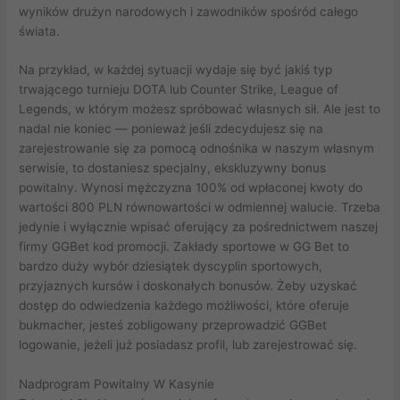
wyników drużyn narodowych i zawodników spośród całego
świata.
Na przykład, w każdej sytuacji wydaje się być jakiś typ
trwającego turnieju DOTA lub Counter Strike, League of
Legends, w którym możesz spróbować własnych sił. Ale jest to
nadal nie koniec — ponieważ jeśli zdecydujesz się na
zarejestrowanie się za pomocą odnośnika w naszym własnym
serwisie, to dostaniesz specjalny, ekskluzywny bonus
powitalny. Wynosi mężczyzna 100% od wpłaconej kwoty do
wartości 800 PLN równowartości w odmiennej walucie. Trzeba
jedynie i wyłącznie wpisać oferujący za pośrednictwem naszej
firmy GGBet kod promocji. Zakłady sportowe w GG Bet to
bardzo duży wybór dziesiątek dyscyplin sportowych,
przyjaznych kursów i doskonałych bonusów. Żeby uzyskać
dostęp do odwiedzenia każdego możliwości, które oferuje
bukmacher, jesteś zobligowany przeprowadzić GGBet
logowanie, jeżeli już posiadasz profil, lub zarejestrować się.
Nadprogram Powitalny W Kasynie