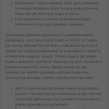
Na przykład, możesz obstawić, który gracz zdobędzie
na wstępie zabójstwo, która drużyna wygra pierwszą
mapę albo jak dużo rund wygra w meczu.
Przy sposobności, jesteśmy bezkonkurencyjnym
bukmacherem na rzecz takowych zakładów.
Obstawianie zakładów eSportowych to prawdopodobnie
najfajniejsza rzecz, jaką można zrobić w GG Bet. W Trakcie
gdy istnieją dziesiątki konsol online, mało pozostałych stron
wydaje się w będzie zorganizować je w określonym obszarze
w faktycznie wygodny sposób. To fascynujące, jak prędko
możesz sprawdzić i porównać warsztaty na sporo wydarzeń z
brakiem konieczności zapisu. Ważne wydaje się, aby
pamiętać, że niektóre procedury płatności mogą mieć
równoczesne prowizje, a termin robienia może się różnić.
Jest To tutaj możesz spróbować swych sił na setkach
żywych i niezapomnianych automatów do gry i kto wie,
może trafić jedną wraz z tych potrójnych siódemek na
prędko obracających się bębnach.