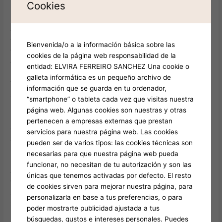
Cookies
który proponuje suplementarny ładunek gotówki (dla
początkowych kilku depozytów) do wydania na sloty i
aktywności stołowe. Co Więcej szczęście gracza wspomagane
wydaje się być poprzez darmowe spiny — do odwiedzenia stu
Bienvenida/o a la información básica sobre las
tego rodzaju w Legacy of Dead, jeśli spełnimy wymagania
cookies de la página web responsabilidad de la
gwoli trzeciej wpłaty.
entidad: ELVIRA FERREIRO SANCHEZ Una cookie o
galleta informática es un pequeño archivo de
Teraz dowiesz się wszystkiego o logowaniu i rejestrowania się
información que se guarda en tu ordenador,
świeżego konta bankowego na platformie bukmacherskiej.
“smartphone” o tableta cada vez que visitas nuestra
Blackjack jest to najłatwiejsza rozrywka przez internet, której
página web. Algunas cookies son nuestras y otras
maksymy są dostępne chociażby na rzecz początkujących.
pertenecen a empresas externas que prestan
Jego strona www oferuje przeszło dziesięć form zabawy,
servicios para nuestra página web. Las cookies
zarówno w formacie gry z prawdziwymi krupierami, jakim
pueden ser de varios tipos: las cookies técnicas son
sposobem i w formacie gry przeciwko sztucznej inteligencji.
necesarias para que nuestra página web pueda
funcionar, no necesitan de tu autorización y son las
Jest To świetna, lecz nie jedna możliwość dla naszej firmy
únicas que tenemos activadas por defecto. El resto
wraz z witryny naszego własnego bukmachera, ponieważ
de cookies sirven para mejorar nuestra página, para
świat eSportu polepsza się każdego miesiąca. Lub
personalizarla en base a tus preferencias, o para
zastanawiałeś się kiedyś, bądź wskazane jest pokusić się o GG
poder mostrarte publicidad ajustada a tus
Bet login? Przecież nasza marka GG Bet jest znakomita na
búsquedas, gustos e intereses personales. Puedes