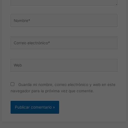
Nombre*
Correo
electrónico*
Web
Guarda mi nombre, correo electrónico y web en este
navegador para la próxima vez que comente.