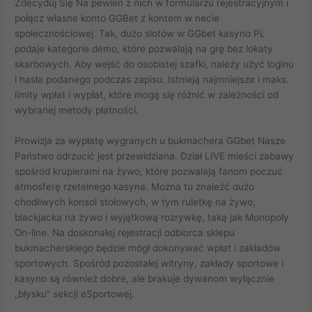
Zdecyduj Się Na pewien z nich w formularzu rejestracyjnym i
połącz własne konto GGBet z kontem w necie
społecznościowej. Tak, dużo slotów w GGbet kasyno PL
podaje kategorie demo, które pozwalają na grę bez lokaty
skarbowych. Aby wejść do osobistej szafki, należy użyć loginu
i hasła podanego podczas zapisu. Istnieją najmniejsze i maks.
limity wpłat i wypłat, które mogą się różnić w zależności od
wybranej metody płatności.
Prowizja za wypłatę wygranych u bukmachera GGbet Nasze
Państwo odrzucić jest przewidziana. Dział LIVE mieści zabawy
spośród krupierami na żywo, które pozwalają fanom poczuć
atmosferę rzetelnego kasyna. Można tu znaleźć dużo
chodliwych konsol stołowych, w tym ruletkę na żywo,
blackjacka na żywo i wyjątkową rozrywkę, taką jak Monopoly
On-line. Na doskonałej rejestracji odbiorca sklepu
bukmacherskiego będzie mógł dokonywać wpłat i zakładów
sportowych. Spośród pozostałej witryny, zakłady sportowe i
kasyno są również dobre, ale brakuje dywanom wyłącznie
„błysku” sekcji eSportowej.