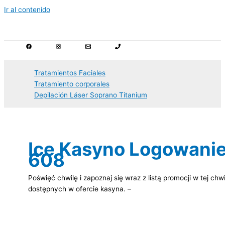
Ir al contenido
Tratamientos Faciales
Tratamiento corporales
Depilación Láser Soprano Titanium
Ice Kasyno Logowani
608
Poświęć chwilę i zapoznaj się wraz z listą promocji w tej chwi
dostępnych w ofercie kasyna. –