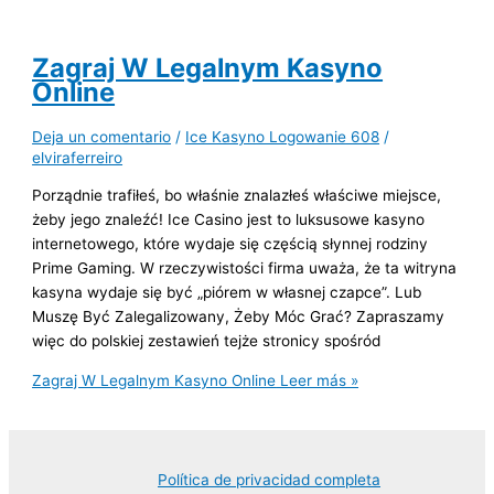
Zagraj W Legalnym Kasyno
Online
Deja un comentario
/
Ice Kasyno Logowanie 608
/
elviraferreiro
Porządnie trafiłeś, bo właśnie znalazłeś właściwe miejsce,
żeby jego znaleźć! Ice Casino jest to luksusowe kasyno
internetowego, które wydaje się częścią słynnej rodziny
Prime Gaming. W rzeczywistości firma uważa, że ta witryna
kasyna wydaje się być „piórem w własnej czapce”. Lub
Muszę Być Zalegalizowany, Żeby Móc Grać? Zapraszamy
więc do polskiej zestawień tejże stronicy spośród
Zagraj W Legalnym Kasyno Online
Leer más »
Política de privacidad completa