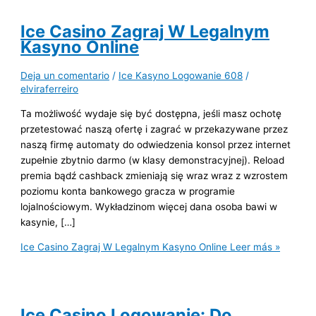
Ice Casino Zagraj W Legalnym
Kasyno Online
Deja un comentario
/
Ice Kasyno Logowanie 608
/
elviraferreiro
Ta możliwość wydaje się być dostępna, jeśli masz ochotę
przetestować naszą ofertę i zagrać w przekazywane przez
naszą firmę automaty do odwiedzenia konsol przez internet
zupełnie zbytnio darmo (w klasy demonstracyjnej). Reload
premia bądź cashback zmieniają się wraz wraz z wzrostem
poziomu konta bankowego gracza w programie
lojalnościowym. Wykładzinom więcej dana osoba bawi w
kasynie, […]
Ice Casino Zagraj W Legalnym Kasyno Online
Leer más »
Ice Casino Logowanie: Do