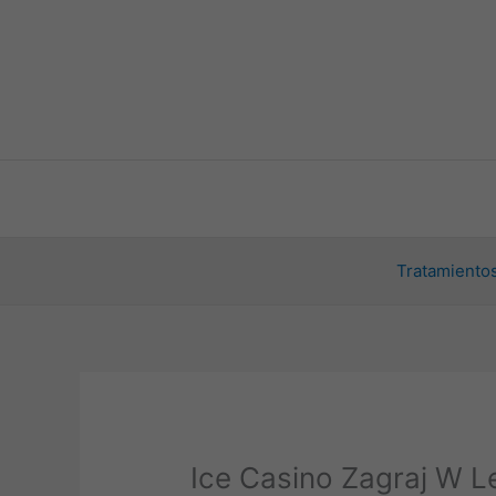
Ir
al
contenido
Tratamientos
Ice Casino Zagraj W 