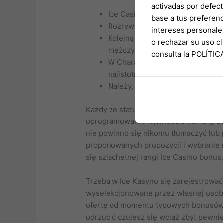
activadas por defect
Ice Casino wypłata najczęściej 
base a tus preferenc
Rozrywki dostarczane są za po
intereses personale
Kolejną godną uwagi ofertą jes
o rechazar su uso 
mężczyzna wynosić od momentu t
consulta la POLÍTI
W Charakterze wiodące kasyno p
najistotniejsze wrażenia wraz z 
Należy, że odwiedzisz stronę kas
Każdy ze statusów ma swe korzyści, po
oprogramowaniu lojalnościowemu grac
nie powinno się nikomu tłumaczyć lub 
proponowanych propozycji i wybranie n
się szlachetnej rangi Ice Casino bonus
Trzeba w Ice Kasyno się zarejestrować
wyselekcjonowane przez własnej osoby
ofertę od momentu typowych bonusów —
odrzucić czujesz się wciąż zbyt pewn