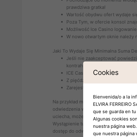
prawdziwa gratka!
Wartość obydwu ofert wydaje się 
Poza Tym, w ofercie konsol znaj
Możliwość Ice Casino logowanie
W nowo otwartym oknie należy n
Jaki To Wydaje Się Minimalna Suma De
Jeśli nie zaakceptować powiedzi
kontrahenta.
Cookies
ICE Casino jest to nowa, ale ju
Z pięćdziesiąt darmowymi spina
Zarejestruj się w Ice Casino już
Bienvenida/o a la in
Na przykład możesz otrzymać stu bezp
ELVIRA FERREIRO SA
odwiedzenia wykorzystywania w dowoln
que se guarda en tu
uciecha, możesz przejść na następny c
Algunas cookies son
Wystąpienie tu o wszystkich bonusach 
nuestra página web. 
dostęp do odwiedzenia jakiejś wraz z
que nuestra página 