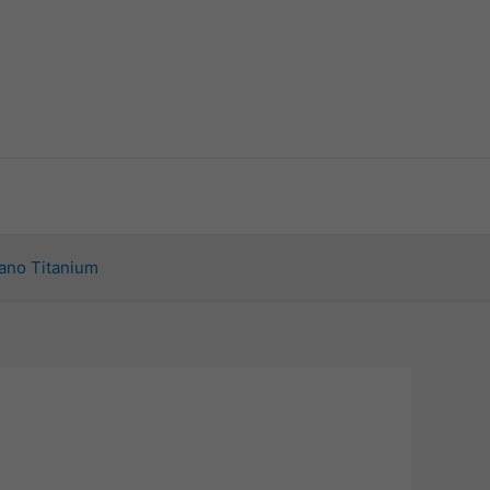
ano Titanium