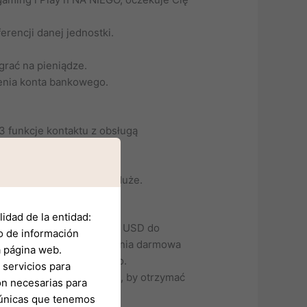
erencji danej jednostki.
grać na pieniądze.
enia konta bankowego.
3 funkcje kontaktu z obsługą
wkach i niejako wygrać duże.
idad de la entidad:
 bonus w wysokości setka USD do
o de información
ożliwości, które to zapewnia darmowa
a página web.
ug zapisu konta bankowego.
servicios para
ze. Trzeba parę kliknięć, by otrzymać
on necesarias para
etowego w naszym kraju.
s únicas que tenemos