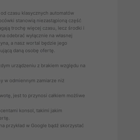
, od czasu klasycznych automatów
ocówki stanowią niezastąpioną część
ają trochę więcej czasu, lecz środki i
żna odebrać wyłącznie na własnej
yna, a nasz wortal będzie jego
sującą daną osobę ofertę.
ażdym urządzeniu z brakiem względu na
ony w odmiennym zamiarze niż
otę, jest to przynosi całkiem możliwe
entami konsol, takimi jakim
ertę.
na przykład w Google bądź skorzystać