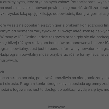
atrakcyjnych, lecz oryginalnych zabaw. Potencjał partii wydaje
 osoba nie zaakceptować powinien się nudzić. Jeśli zarejestr
korzystać taką opcję, klikając odpowiednią ikonę w górnej czę
óre wraz z najpopularniejszych gier z brakiem konieczności fina
olnym od momentu zaryzykowania i wciąż mieć szansę na wygra
tamy w ICE Casino, gdzie rozrywka przenigdy się nie zaakce
y się bliżej różnym rodzajom bonusów proponowanych przez I
ram powitalny. Jest jest to bonus oferowany nowatorskim grac
Nadprogram powitalny może przybierać różne formy, lecz najcz
onusowych.
alu
cna strona portalu, ponieważ umożliwia na nieograniczony do
i okresie. Program konkretnego kasyna posiada ogromny zesta
hodzi o logowanie, jest to dostęp do aplikacji wydaje się być m