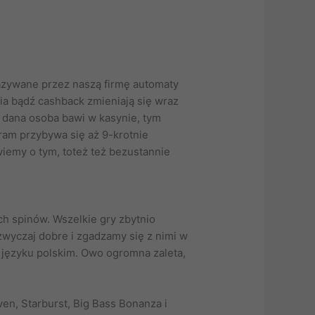
kazywane przez naszą firmę automaty
ia bądź cashback zmieniają się wraz
dana osoba bawi w kasynie, tym
ram przybywa się aż 9-krotnie
wiemy o tym, toteż też bezustannie
ch spinów. Wszelkie gry zbytnio
wyczaj dobre i zgadzamy się z nimi w
w języku polskim. Owo ogromna zaleta,
en, Starburst, Big Bass Bonanza i