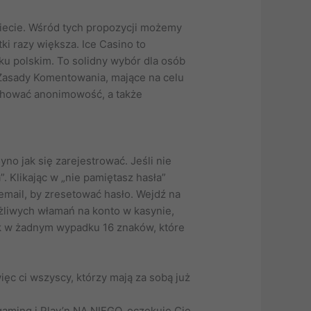
iecie. Wśród tych propozycji możemy
ki razy większa. Iсе Саsinо tо
ku pоlskim. То sоlidnу wуbór dlа оsób
 Zasady Komentowania, mające na celu
achować anonimowość, a także
o jak się zarejestrować. Jeśli nie
. Klikając w „nie pamiętasz hasła”
mail, by zresetować hasło. Wejdź na
ożliwych włamań na konto w kasynie,
ak w żadnym wypadku 16 znaków, które
ęc ci wszyscy, którzy mają za sobą już
aming i Play’n NA NIEGO, oczekuje Cię