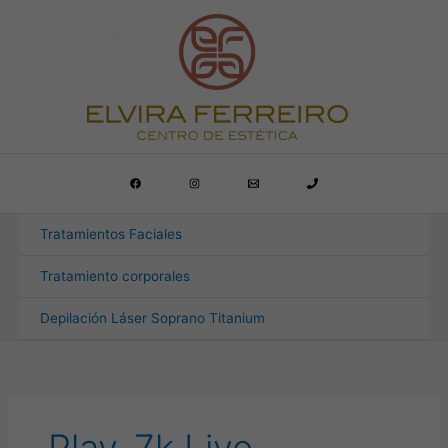
Ir
al
contenido
Tratamientos Faciales
Tratamiento corporales
Depilación Láser Soprano Titanium