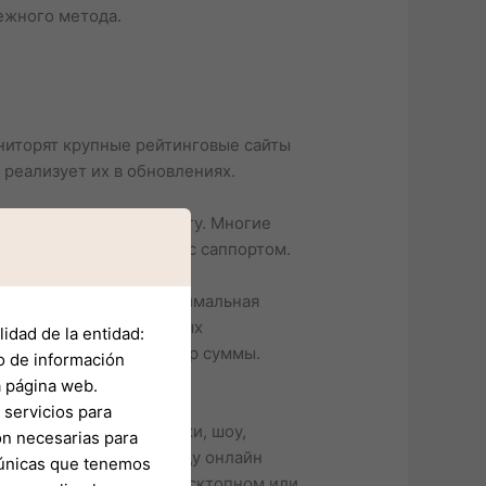
ежного метода.
иторят крупные рейтинговые сайты
реализует их в обновлениях.
ику и открыты к диалогу. Многие
бранного канала связи с саппортом.
систем и 11 валют. Минимальная
ко на слотах и некоторых
idad de la entidad:
ами могут выбрать размер суммы.
o de información
a página web.
servicios para
е. Представлены рулетки, шоу,
on necesarias para
ту. Открытая в 2023 году онлайн
s únicas que tenemos
лем работает в любом десктопном или