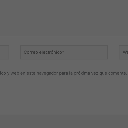
Correo
Web
electrónico*
ico y web en este navegador para la próxima vez que comente.