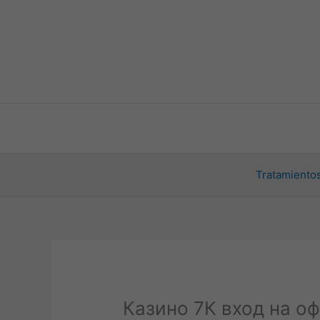
Ir
al
contenido
Tratamientos
Казино 7К вход на о