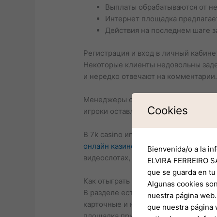
Выплаты обрабатываются от не
Интернет площадка предлагает
Действия на последнем шаге з
Регистрация и вход в личный кабине
Некоторые клиенты недовольны зад
и нередко отвечают на комментарии.
Менеджеры службы поддержки операт
Cookies
игроки оставляют положительные отз
В 7k casino игрок может выбрать лю
онлайн казино 7К
сумма для вывода з
Bienvenida/o a la in
видеослотах, краш – играх, кроме р
ELVIRA FERREIRO SA
que se guarda en tu
Как отыграть бонусы на сайте
Algunas cookies son
В разделе есть возможность запуска
nuestra página web. 
карточные и настольные дисциплины.
que nuestra página 
площадка принимает посетителей из 