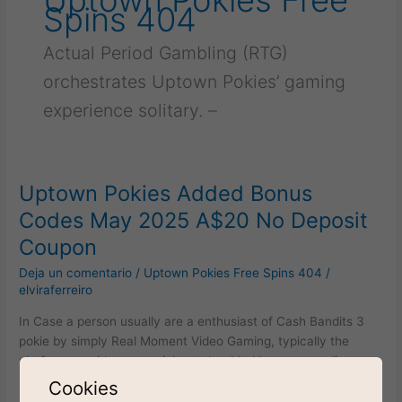
Uptown Pokies Free
Spins 404
Actual Period Gambling (RTG)
orchestrates Uptown Pokies’ gaming
experience solitary. –
Uptown Pokies Added Bonus
Uptown
Pokies
Codes May 2025 A$20 No Deposit
Added
Coupon
Bonus
Codes
Deja un comentario
/
Uptown Pokies Free Spins 404
/
May
elviraferreiro
2025
In Case a person usually are a enthusiast of Cash Bandits 3
A$20
pokie by simply Real Moment Video Gaming, typically the
No
platform provides a special match added bonus regarding up
Deposit
in buy to A$4,500 + a hundred free of charge spins. This
Cookies
Coupon
Specific well structured reward helps ensure of which your