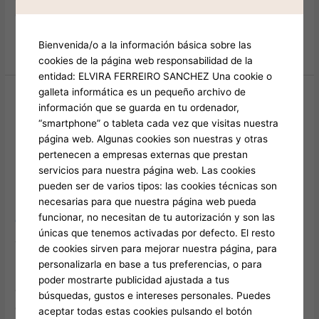
experience at Uptown Pokies […]
Leer más »
Bienvenida/o a la información básica sobre las
cookies de la página web responsabilidad de la
entidad: ELVIRA FERREIRO SANCHEZ Una cookie o
galleta informática es un pequeño archivo de
Bonuses,Free Spins, Simply No
Bonuses,Free
información que se guarda en tu ordenador,
Spins,
Downpayment Added Bonus Codes
“smartphone” o tableta cada vez que visitas nuestra
Simply
June,2025 Best On The Internet
página web. Algunas cookies son nuestras y otras
No
pertenecen a empresas externas que prestan
Downpayment
Pokies Every Day Competitions
servicios para nuestra página web. Las cookies
Added
Hidden Coupons Sign Up For Now
pueden ser de varios tipos: las cookies técnicas son
Bonus
necesarias para que nuestra página web pueda
Deja un comentario
/
Uptown Pokies Free Spins 404
/
Codes
funcionar, no necesitan de tu autorización y son las
elviraferreiro
June,2025
únicas que tenemos activadas por defecto. El resto
Best
To Become In A Position To take away the cash, a person
de cookies sirven para mejorar nuestra página, para
On
need to conquer betting requirements by B 30x. In Order To
personalizarla en base a tus preferencias, o para
The
pull away typically the funds, an individual should conquer
poder mostrarte publicidad ajustada a tus
Internet
wagering specifications by simply (D+B) 35x. A Person may
búsquedas, gustos e intereses personales. Puedes
Pokies
enjoy together with this specific from Fridays to Weekends
aceptar todas estas cookies pulsando el botón
Every