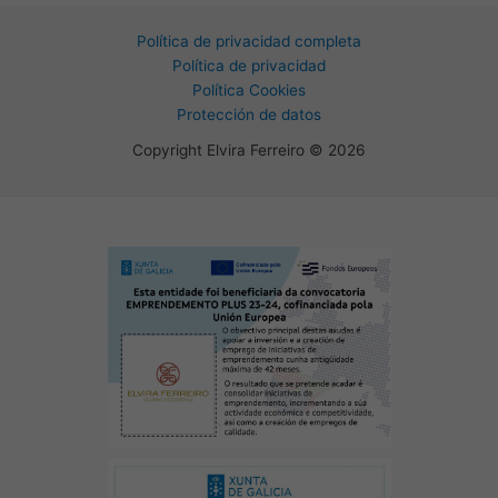
Política de privacidad completa
Política de privacidad
Política Cookies
Protección de datos
Copyright Elvira Ferreiro © 2026