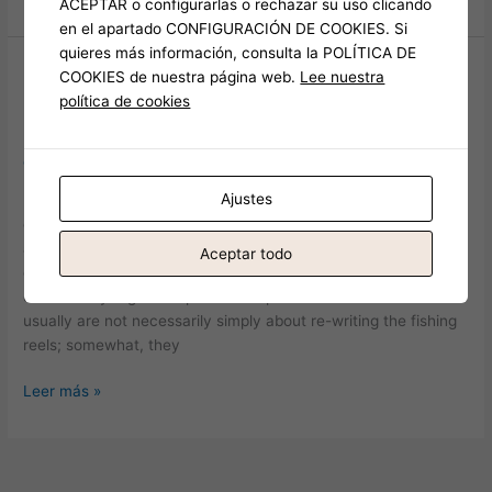
ACEPTAR o configurarlas o rechazar su uso clicando
en el apartado CONFIGURACIÓN DE COOKIES. Si
quieres más información, consulta la POLÍTICA DE
Just How To Make Use Of Uptown
Just
COOKIES de nuestra página web.
Lee nuestra
How
política de cookies
Pokies Upon Mobile Products
To
Deja un comentario
/
Uptown Pokies Mobile Casino 166
/
Make
elviraferreiro
Use
Of
Ajustes
Regarding in depth payout timelines in inclusion to reinforced
Uptown
options, mentioning to the casino’s banking details or linking
Pokies
along with consumer help will be suggested. Inserting several
Aceptar todo
Upon
extra thrill directly into single video gaming, Uptown Pokies
Mobile
consistently organizes pokies competitions. These Varieties Of
Products
usually are not necessarily simply about re-writing the fishing
reels; somewhat, they
Leer más »