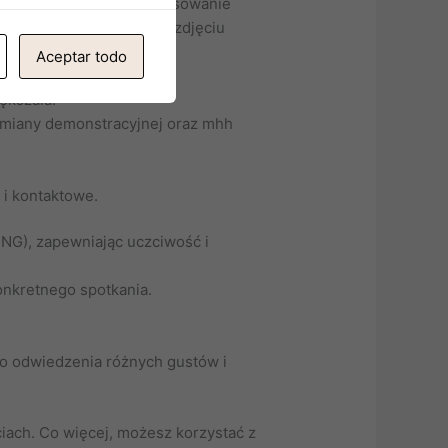
ie formalnej. Każde zastosowanie
ne rabaty. Na poniższym zdjęciu
Aceptar todo
ększała.
dmiany demonstracyjnej oraz mhh
 i kontaktowe.
NG), zapewniając uczciwość i
onkretnego spotkania.
do odwiedzenia różnych gustów i
ciach. Co więcej, możesz korzystać z