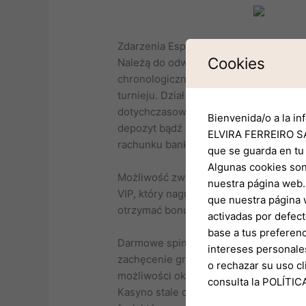
Zdarzenia Esportowe Na Żywo?
Cookies
Należą do odwiedzenia wymienionych d
chronologicznie, a nabywcy mogą skorz
turnieju. Dział Outright zezwala prze
dotychczasowych meczów. By otrzymać n
Bienvenida/o a la in
depozyt bądź dużą kwotę. Środki bon
ELVIRA FERREIRO SA
rachunku bankowym bonusowym.
que se guarda en tu
Algunas cookies son
Możliwość zwiększenia ewentualności
nuestra página web. 
VIP, który nagradza typerów zbyt ich 
que nuestra página 
otrzymać bonusy.
activadas por defect
base a tus preferenc
Darmowe spiny to 1 wraz z najczęście
intereses personale
zachęcenie graczy do aktywności na s
o rechazar su uso 
możliwości określa, że nowi użytkown
consulta la POLÍTI
Kasyno stale organizuje również rabat