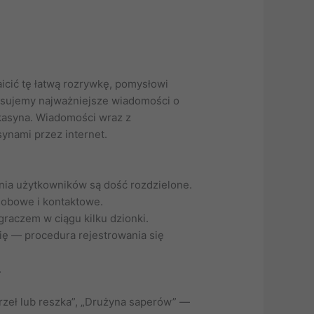
icić tę łatwą rozrywkę, pomysłowi
isujemy najważniejsze wiadomości o
kasyna. Wiadomości wraz z
ynami przez internet.
nia użytkowników są dość rozdzielone.
sobowe i kontaktowe.
graczem w ciągu kilku dzionki.
ę — procedura rejestrowania się
.
Orzeł lub reszka”, „Drużyna saperów” —