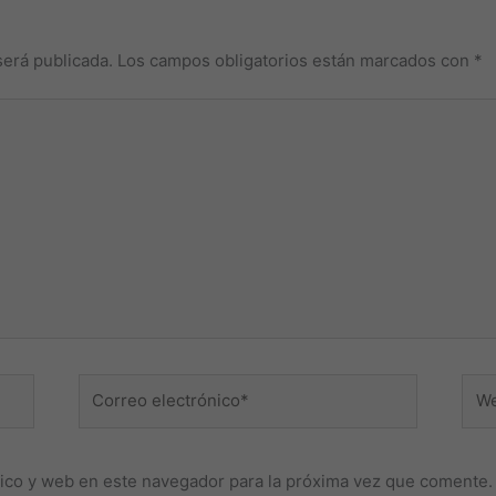
será publicada.
Los campos obligatorios están marcados con
*
Correo
Web
electrónico*
ico y web en este navegador para la próxima vez que comente.