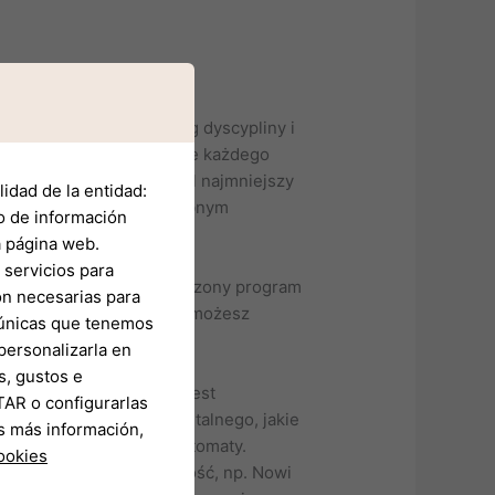
mi. Mecze są posortowane
posortować mecze według dyscypliny i
lts umożliwia przeglądanie każdego
 i wpłacić na swe profil najmniejszy
idad de la entidad:
ędzmi z depozytu na osobnym
o de información
a página web.
servicios para
rótce możezostać wprowadzony program
on necesarias para
dów w League of Legends, możesz
s únicas que tenemos
personalizarla en
s, gustos e
 pierwotnego obiektem jest
TAR o configurarlas
erze część bonusu powitalnego, jakie
s más información,
dochody z na wybrane automaty.
cookies
awane są zbytnio aktywność, np. Nowi