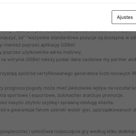
talny, mają wpisać bet szyfr promocyjny, udostępniony na stron
ić własne umiejętności i otrzymać bonus bez depozytu albo róż
 na witrynie .
Ajustes
strony i dbamy o jest to, żeby nasza podaż bezustannie się powi
znaczyć, że” “wszystkie standardowe pozycje są dostępne w o
ly również poprzez aplikację GGBet.
ny poprzez użytkownika adres mailowy.
e na witrynie GGBet należy podać dane osobowe my partner and
zystają spośród certyfikowanego generatora liczb losowych (R
zy prognoza pogody może mieć jakikolwiek wpływ na rezultat k
nia sportowe i esportowe, bukmacher aranżuje promocje.
eż kasyno zbytnio szybką i sprawną obsługę klienta.
 która gwarantuje fanom szeroki wybór gier, uporządkowanych 
pospieszniej i umożliwia rozpoczęcie gry według kilku dotknię