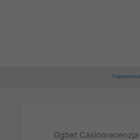
Ir
al
contenido
Tratamientos
Ggbet Casino️recenzja