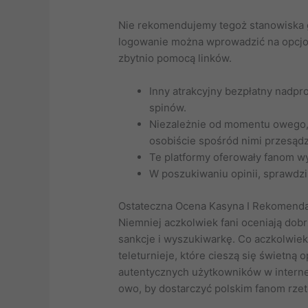
Nie rekomendujemy tegoż stanowiska gw
logowanie można wprowadzić na opcjona
zbytnio pomocą linków.
Inny atrakcyjny bezpłatny nadp
spinów.
Niezależnie od momentu owego, j
osobiście spośród nimi przesąd
Te platformy oferowały fanom 
W poszukiwaniu opinii, sprawdzi
Ostateczna Ocena Kasyna I Rekomend
Niemniej aczkolwiek fani oceniają dobr
sankcje i wyszukiwarkę. Co aczkolwiek
teleturnieje, które cieszą się świetną
autentycznych użytkowników w internec
owo, by dostarczyć polskim fanom rze