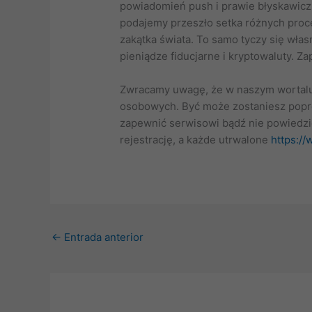
powiadomień push i prawie błyskawiczn
podajemy przeszło setka różnych proc
zakątka świata. To samo tyczy się wła
pieniądze fiducjarne i kryptowaluty. Za
Zwracamy uwagę, że w naszym wortalu
osobowych. Być może zostaniesz popro
zapewnić serwisowi bądź nie powiedzi
rejestrację, a każde utrwalone
https:/
←
Entrada anterior