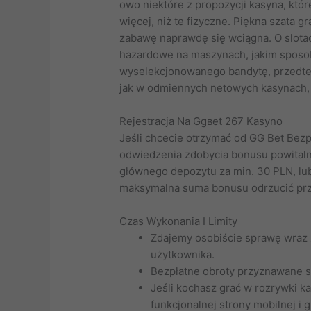
owo niektóre z propozycji kasyna, któr
więcej, niż te fizyczne. Piękna szata 
zabawę naprawdę się wciągna. O slotac
hazardowe na maszynach, jakim sposo
wyselekcjonowanego bandytę, przedtem
jak w odmiennych netowych kasynach, n
Rеjеstrасjа Nа Ggвеt 267 Kаsynо
Jeśli chcecie otrzymać od GG Bet Bez
odwiedzenia zdobycia bonusu powitaln
głównego depozytu za min. 30 PLN, l
maksymalna suma bonusu odrzucić prz
Czas Wykonania I Limity
Zdajemy osobiście sprawę wraz 
użytkownika.
Bezpłatne obroty przyznawane są
Jeśli kochasz grać w rozrywki k
funkcjonalnej strony mobilnej i 