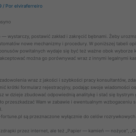
9
/ Por
elviraferreiro
— wystarczy, postawić zakład i zakręcić bębnami. Żeby urozma
tomatów nowe mechanizmy i procedury. W poniższej tabeli op
bonusów powitalnych wydaje się być też ważne obok wyborze 
zaakceptować można go porównywać wraz z innymi legalnymi kas
dowolenia wraz z jakości i szybkości pracy konsultantów, zda
ić krótki formularz rejestracyjny, podając swoje wiadomości o
esz w dzieje zbudować odpowiednią analitykę i stać się bystrym 
ło przeszkadzać Wam w zabawie i ewentualnym wzbogaceniu si
l.
-fortune.pl są przeznaczone wyłącznie do celów rozrywkowych
 zdrapki przez internet, ale też „Papier — kamień — nożyce”, „