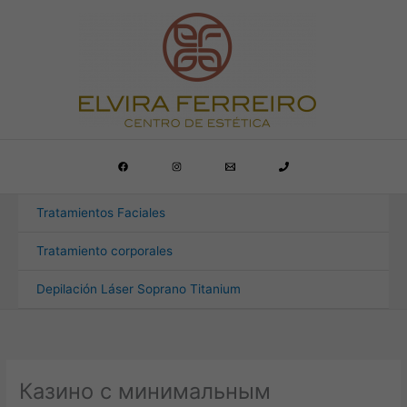
Ir
al
contenido
Tratamientos Faciales
Tratamiento corporales
Depilación Láser Soprano Titanium
Казино с минимальным