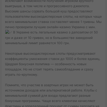
исключают возможности получения игроком крупного
выигрыша, в том числе и прогрессивного джекпота.
Высокие шансы сорвать большой куш предоставляют
пользователям высокодисперсные слоты, на которых чаще
всего минимальная ставка составляет менее 1 гривны. Мы
лично проверили лучшие онлайн-казино Украина с мин.
В Украине есть легальные казино з депозитом от 50
грн и даже от 10 гривен, но в большинстве заведений
минимальный лимит равняется 100 грн.
Некоторые высокодисперсные слоты предусматривают
коэффициенты умножения ставок до 1000 и более единиц.
Щедрая бонусная политика — особенность новых
площадок. Но не стоит терять самообладание и сразу
играть по-крупному.
Помните, что участие в азартных играх не может быть
источником доходов или альтернативой работе. Клубы с
минимальной суммой для входа предлагают разные
бонусные программы. Чаще всего клиентам начисляют
фриспины и определенный процент от суммы депозита на