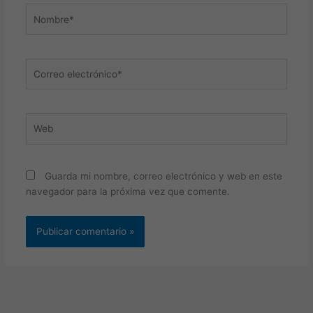
Nombre*
Correo
electrónico*
Web
Guarda mi nombre, correo electrónico y web en este
navegador para la próxima vez que comente.