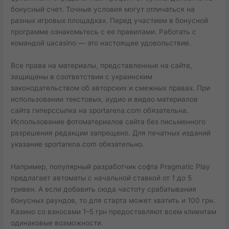
бонусный счет. Точные условия могут отличаться на
разных игровых площадках. Перед участием в бонусной
программе ознакомьтесь с ее правилами. Работать с
командой uacasino — это настоящее удовольствие.
Все права на материалы, представленные на сайте,
защищены в соответствии с украинским
законодательством об авторских и смежных правах. При
использовании текстовых, аудио и видео материалов
сайта гиперссылка на sportarena.com обязательна.
Использование фотоматериалов сайта без письменного
разрешения редакции запрещено. Для печатных изданий
указание sportarena.com обязательно.
Например, популярный разработчик софта Pragmatic Play
предлагает автоматы с начальной ставкой от 1 до 5
гривен. А если добавить сюда частоту срабатывания
бонусных раундов, то для старта может хватить и 100 грн.
Казино со взносами 1–5 грн предоставляют всем клиентам
одинаковые возможности.