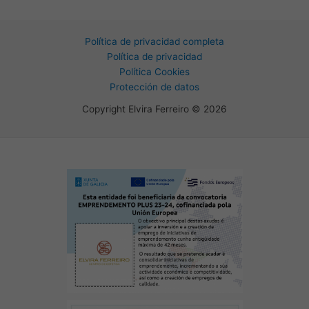
Política de privacidad completa
Política de privacidad
Política Cookies
Protección de datos
Copyright Elvira Ferreiro © 2026