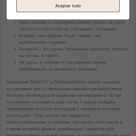
Они выдаются с конкретным вейджером ―
Aceptar todo
множителем, определяющим, сколько ставок
необходимо сделать для кешаута.
Найти отзывы о популярных казино можно на сайте
Casinosvyvodom.com на страницах с обзорами.
Вообще, чем крупнее будет сумма, тем
значительнее подарок.
Банкролл – это сумма пополнения депозита, которую
вы готовы потерять.
Но здесь, в отличие от последнего, можно
претендовать на денежные призовые.
Заведения Slotor777 и ChampionCasino имеют широкий
ассортимент игр от признанных мировых разработчиков.
Поэтому наслаждаться игровыми автоматами от 50 грн
пополнения становится еще легче. Главное выбрать
проверенную игорную платформу с именем и отличной
репутацией. Тогда можно наслаждаться
предоставленными условиями, без какого-либо риска и
страха потерять деньги. Комбинацию символов для
активации бонуса можно вписать в соответствующее поле