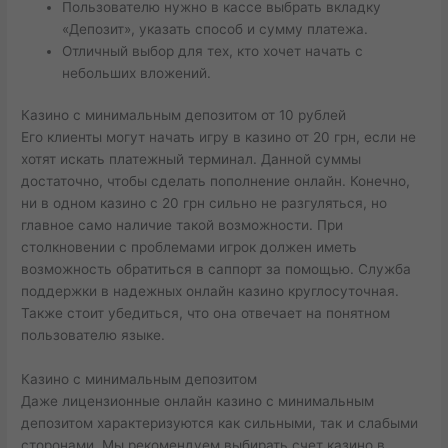
Пользователю нужно в кассе выбрать вкладку
«Депозит», указать способ и сумму платежа.
Отличный выбор для тех, кто хочет начать с
небольших вложений.
Казино с минимальным депозитом от 10 рублей
Его клиенты могут начать игру в казино от 20 грн, если не
хотят искать платежный терминал. Данной суммы
достаточно, чтобы сделать пополнение онлайн. Конечно,
ни в одном казино с 20 грн сильно не разгуляться, но
главное само наличие такой возможности. При
столкновении с проблемами игрок должен иметь
возможность обратиться в саппорт за помощью. Служба
поддержки в надежных онлайн казино круглосуточная.
Также стоит убедиться, что она отвечает на понятном
пользователю языке.
Казино с минимальным депозитом
Даже лицензионные онлайн казино с минимальным
депозитом характеризуются как сильными, так и слабыми
сторонами. Мы рекомендуем выбирать счет казино в