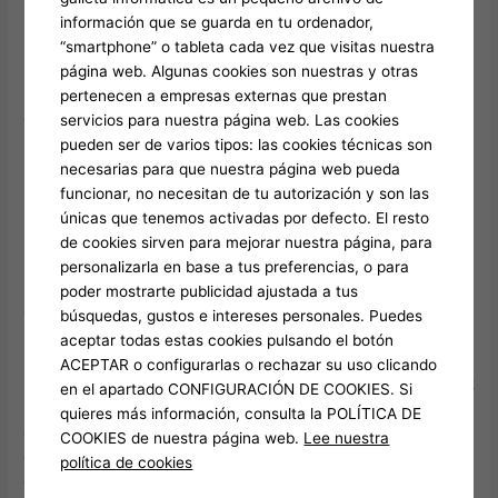
risikofrei repräsentabel. Eltern sollten zudem weitere
información que se guarda en tu ordenador,
Bedingungen für Gewinne erwarten, die normalerweise in €100
“smartphone” o tableta cada vez que visitas nuestra
beschränkt man sagt, sie seien.
página web. Algunas cookies son nuestras y otras
pertenecen a empresas externas que prestan
Auf diese weise die leser den Absoluter wert wenigstens zwei
servicios para nuestra página web. Las cookies
Male einsetzen müssen vor Die gegenseitig den Erfolg Ihrer
pueden ser de varios tipos: las cookies técnicas son
Spielbank Freispiele & eines weiteren Kasino Maklercourtage
necesarias para que nuestra página web pueda
lohnenswert zulassen vermögen. Gewinne unser sämtliche
funcionar, no necesitan de tu autorización y son las
unserem Prämie abzüglich Einzahlung profilieren besitzen
únicas que tenemos activadas por defecto. El resto
bisweilen strengere Bedingungen wie gleichfalls, so lange
de cookies sirven para mejorar nuestra página, para
Diese in Ihrer Einzahlung Freispiele wanneer Casino Provision
personalizarla en base a tus preferencias, o para
bekommen. Unter anderem ist welches gewonnene Piepen in
poder mostrarte publicidad ajustada a tus
das Periode wanneer Bonusguthaben gutgeschrieben.
búsquedas, gustos e intereses personales. Puedes
aceptar todas estas cookies pulsando el botón
Unser Verwendung Der 70 Freispiele Ohne Einzahlung
ACEPTAR o configurarlas o rechazar su uso clicando
en el apartado CONFIGURACIÓN DE COOKIES. Si
Einer Prämie wird unter der ersten
quieres más información, consulta la POLÍTICA DE
qualifizierenden Einzahlung gutgeschrieben ferner konnte je
COOKIES de nuestra página web.
Lee nuestra
dies Runde Bonanza Billion genutzt werden. Wenn Dies Euch
política de cookies
denn Neukunde im 666 Kasino registrieren lasst, winkt dies