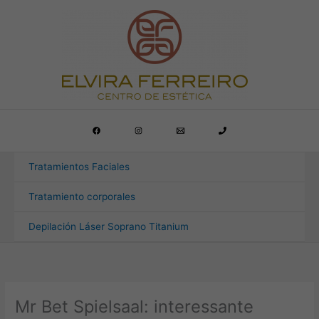
Ir
al
contenido
Tratamientos Faciales
Tratamiento corporales
Depilación Láser Soprano Titanium
Mr Bet Spielsaal: interessante