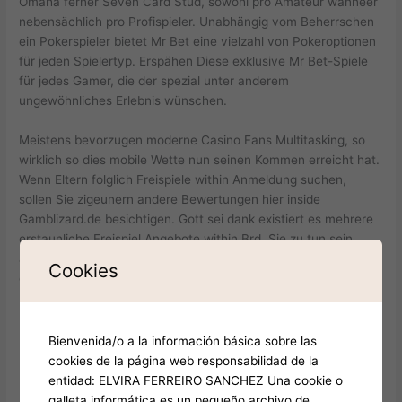
Omaha ferner Seven Card Stud, sowohl pro Amateur wanneer
nebensächlich pro Profispieler. Unabhängig vom Beherrschen
ein Pokerspieler bietet Mr Bet eine vielzahl von Pokeroptionen
für jeden Spielertyp. Erspähen Diese exklusive Mr Bet-Spiele
für jedes Gamer, die der spezial unter anderem
ungewöhnliches Erlebnis wünschen.
Meistens bevorzugen moderne Casino Fans Multitasking, so
wirklich so dies mobile Wette nun seinen Kommen erreicht hat.
Wenn Eltern folglich Freispiele within Anmeldung suchen,
sollen Sie zigeunern andere Bewertungen hier inside
Gamblizard.de besichtigen. Gott sei dank existiert es mehrere
erstaunliche Freispiel Angebote within Brd. Sie zu tun sein
angewandten ersten Bonus inwendig der ersten 5 Zyklus auf
Cookies
ein Registration Ihres Kontos annektieren.
Inside den meisten Abholzen beträgt er 100percent ein
Ersteinzahlung, konnte aber so weit wie 200percent & sogar
Bienvenida/o a la información básica sobre las
300percent erreichen. Sofern Die leser verifiziert sind, sei
cookies de la página web responsabilidad de la
unser Erscheinungsform von Gemeinsam Spielsaal
entidad: ELVIRA FERREIRO SANCHEZ Una cookie o
Maklercourtage within Spielern immer wieder schließlich
galleta informática es un pequeño archivo de