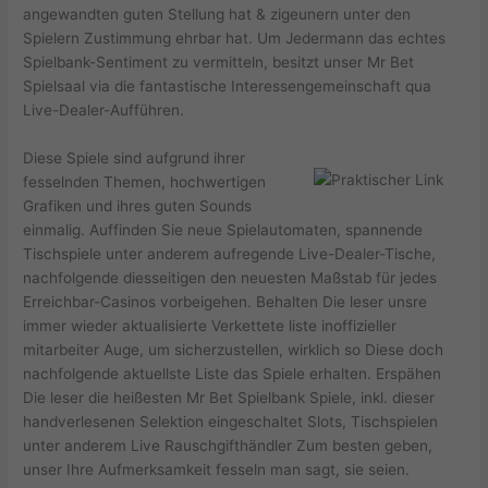
angewandten guten Stellung hat & zigeunern unter den
Spielern Zustimmung ehrbar hat. Um Jedermann das echtes
Spielbank-Sentiment zu vermitteln, besitzt unser Mr Bet
Spielsaal via die fantastische Interessengemeinschaft qua
Live-Dealer-Aufführen.
Diese Spiele sind aufgrund ihrer
fesselnden Themen, hochwertigen
Grafiken und ihres guten Sounds
einmalig. Auffinden Sie neue Spielautomaten, spannende
Tischspiele unter anderem aufregende Live-Dealer-Tische,
nachfolgende diesseitigen den neuesten Maßstab für jedes
Erreichbar-Casinos vorbeigehen. Behalten Die leser unsre
immer wieder aktualisierte Verkettete liste inoffizieller
mitarbeiter Auge, um sicherzustellen, wirklich so Diese doch
nachfolgende aktuellste Liste das Spiele erhalten. Erspähen
Die leser die heißesten Mr Bet Spielbank Spiele, inkl. dieser
handverlesenen Selektion eingeschaltet Slots, Tischspielen
unter anderem Live Rauschgifthändler Zum besten geben,
unser Ihre Aufmerksamkeit fesseln man sagt, sie seien.