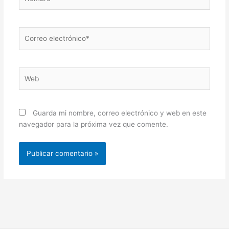
Correo
electrónico*
Web
Guarda mi nombre, correo electrónico y web en este
navegador para la próxima vez que comente.