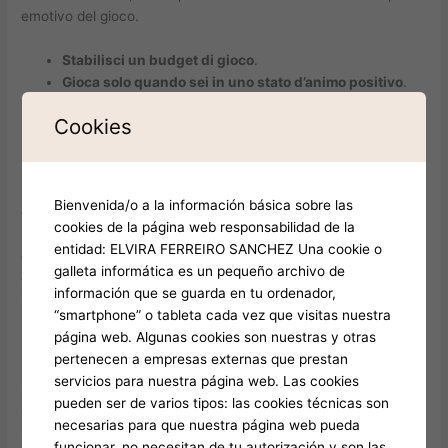
emotivo del gioco.
Stabilisci un budget di gioco
.
Gioca solo quando sei in uno stato d’animo positivo
.
Evita di inseguire le perdite
.
Cookies
Prenditi delle pause regolari
.
Chiedi supporto se senti di aver bisogno di aiuto
.
Un’altra strategia utile è di svolgere ricerche su chi gestisce il
Bienvenida/o a la información básica sobre las
gioco quando si gioca online. Essere informati sulla
cookies de la página web responsabilidad de la
reputazione dei casinò e delle piattaforme è fondamentale per
entidad: ELVIRA FERREIRO SANCHEZ Una cookie o
garantire una maggiore sicurezza. Inoltre, partecipare a forum
galleta informática es un pequeño archivo de
o discussioni riguardanti esperienze di gioco contribuisce a
información que se guarda en tu ordenador,
sensibilizzare i giocatori sui pericoli, permettendo loro di
“smartphone” o tableta cada vez que visitas nuestra
prendere decisioni più ponderate.
página web. Algunas cookies son nuestras y otras
pertenecen a empresas externas que prestan
Il supporto ai giocatori in difficoltà
servicios para nuestra página web. Las cookies
Se un giocatore avverte di aver perso il controllo sul gioco, è
pueden ser de varios tipos: las cookies técnicas son
essenziale sapere che esistono risorse disponibili per fornire
necesarias para que nuestra página web pueda
supporto. Associazioni e gruppi di supporto offrono assistenza
funcionar, no necesitan de tu autorización y son las