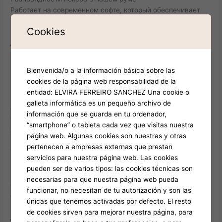
Работает на современном софте, который обеспечивает
комфортную и приятную игру. Для пользователей
Cookies
регулярно организовывают интересные акции, которые
дают дополнительную выгоду. Чтобы создать аккаунт на
Pokerdom, перейдите на главную страницу и нажмите
кнопку «Регистрация». Заполните все необходимые поля,
Bienvenida/o a la información básica sobre las
включая ваш email, пароль и личные данные. После этого
cookies de la página web responsabilidad de la
подтвердите регистрацию через письмо, которое придет
entidad: ELVIRA FERREIRO SANCHEZ Una cookie o
на вашу электронную почту. Приложение Покердом
galleta informática es un pequeño archivo de
скачать можно всего за один клик и получить доступ к
información que se guarda en tu ordenador,
увлекательному разнообразию игр, будь то Техасский
“smartphone” o tableta cada vez que visitas nuestra
Холдем, Омаха или Стад.
página web. Algunas cookies son nuestras y otras
pertenecen a empresas externas que prestan
Такая сортировка помогает быстро выбирать развлечение
servicios para nuestra página web. Las cookies
по душе. Условия отыгрыша зависят от того, как вы
pueden ser de varios tipos: las cookies técnicas son
потратите бонусные деньги в Pokerdom Casino. Если вы
necesarias para que nuestra página web pueda
отдаете предпочтение покеру, то необходимо
funcionar, no necesitan de tu autorización y son las
сгенерировать рейк х4.
únicas que tenemos activadas por defecto. El resto
de cookies sirven para mejorar nuestra página, para
Для этого создана большая сетка фрироллов в формате