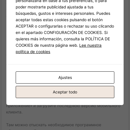
personalizarla en base a tus preferencias, o para
фрибаев. Поэтому без минимального депозита
poder mostrarte publicidad ajustada a tus
участвовать не получится. Информацию о депозитных
búsquedas, gustos e intereses personales. Puedes
фриспинах или фрибетах пользователи получают на e-mail.
aceptar todas estas cookies pulsando el botón
Как акции рекламируются отборы в офлайн-турниры и
ACEPTAR o configurarlas o rechazar su uso clicando
крупные онлайн-события. Разрешено внести депозит без
en el apartado CONFIGURACIÓN DE COOKIES. Si
заполнения личных данных. Из личного кабинета в
quieres más información, consulta la POLÍTICA DE
нижнюю часть страницы сайта вынесены партнерская
COOKIES de nuestra página web.
Lee nuestra
программа, частые вопросы, контактные данные и
política de cookies
официальные правила.
В нем есть пункты «Сохранить историю рук» и
«Загрузить». При выборе «Скачать» на e-mail пользователя
Ajustes
ничего не пришло. Во время игры нельзя запускать Holdem
Manager и PokerTracker. Можно загружать истории рук в
Aceptar todo
программы для сбора статистики и даже выводить
информацию на экран. Нажмите «Скачать Покердом
приложение» и загрузите последнюю версию мобильного
клиента.
Там можно отыскать необходимое программное