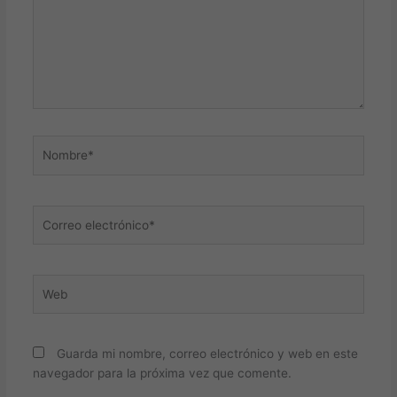
Nombre*
Correo
electrónico*
Web
Guarda mi nombre, correo electrónico y web en este
navegador para la próxima vez que comente.