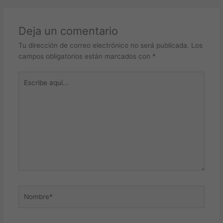
Deja un comentario
Tu dirección de correo electrónico no será publicada.
Los
campos obligatorios están marcados con
*
Escribe
aquí...
Nombre*