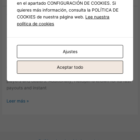
en el apartado CONFIGURACIÓN DE COOKIES. Si
quieres más información, consulta la POLÍTICA DE
Weekly Promotions Up Owo 1200
Weekly
COOKIES de nuestra página web.
Lee nuestra
Promotions
política de cookies
Aud
Up
Deja un comentario
/
22 Hellspin E Wallet 958
/
elviraferreiro
Owo
1200
Additionally, all games run on Random Number Generators
Aud
Ajustes
(RNGs), guaranteeing fairness. With trusted software
providers behind each game, you can rest assured that your
Aceptar todo
experience at HellSpin is legitimate and fair. Streaming is
smooth and in full HD, with real-time interaction between
players and dealers. Additionally, HellSpin is known for its fast
payouts and instant
Leer más »