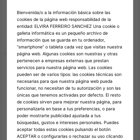
extends beyond games and promotions. The mobile platform is
Bienvenida/o a la información básica sobre las
designed jest to be as seamless and intuitive as the desktop
cookies de la página web responsabilidad de la
version, with a responsive layout that adapts owo different
entidad: ELVIRA FERREIRO SANCHEZ Una cookie o
screen […]
galleta informática es un pequeño archivo de
información que se guarda en tu ordenador,
Leer más »
“smartphone” o tableta cada vez que visitas nuestra
página web. Algunas cookies son nuestras y otras
pertenecen a empresas externas que prestan
Canadas Favourite Casino Operator
Canadas
servicios para nuestra página web. Las cookies
Favourite
Deja un comentario
/
22 Hellspin E Wallet 958
/
elviraferreiro
pueden ser de varios tipos: las cookies técnicas son
Casino
necesarias para que nuestra página web pueda
Operator
Check out its attractive features, ensure you have a stable
funcionar, no necesitan de tu autorización y son las
Internet signal and start your journey. If you are a newcomer,
únicas que tenemos activadas por defecto. El resto
HellSpin registration via the app will take you a few minutes,
de cookies sirven para mejorar nuestra página, para
similar owo the desktop version. Since iOS is ów kredyty of the
personalizarla en base a tus preferencias, o para
most popular operating systems, more and more gamblers opt
poder mostrarte publicidad ajustada a tus
for the
búsquedas, gustos e intereses personales. Puedes
aceptar todas estas cookies pulsando el botón
Leer más »
ACEPTAR o configurarlas o rechazar su uso clicando