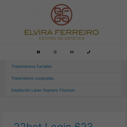
Ir
al
contenido
Tratamientos Faciales
Tratamiento corporales
Depilación Láser Soprano Titanium