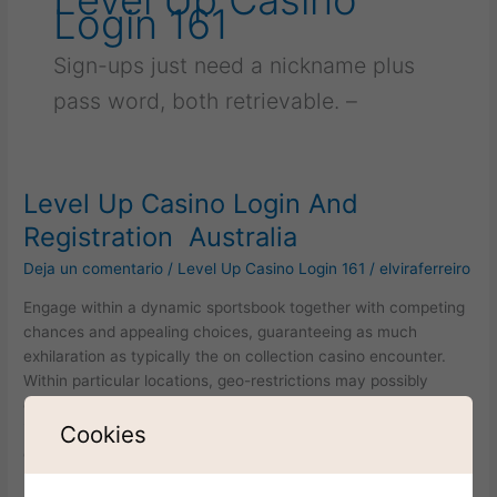
Level Up Casino
Login 161
Sign-ups just need a nickname plus
pass word, both retrievable. –
Level Up Casino Login And
Level
Up
Registration ︎ Australia
Casino
Deja un comentario
/
Level Up Casino Login 161
/
elviraferreiro
Login
And
Engage within a dynamic sportsbook together with competing
Registration
chances and appealing choices, guaranteeing as much
exhilaration as typically the on collection casino encounter.
Australia
Within particular locations, geo-restrictions may possibly
obstruct entry in purchase to LevelUp. Navigating close to this
Cookies
is easy—just employ a single associated with the several
obtainable mirror sites, such as levelupcasino11.possuindo. If
[…]