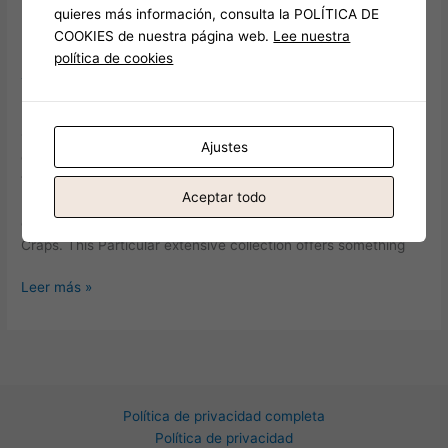
Levelup Casino Review 2025 Claim
Levelup
quieres más información, consulta la POLÍTICA DE
Casino
300% Reward + Spins In This
COOKIES de nuestra página web.
Lee nuestra
Review
política de cookies
Article
2025
Claim
Deja un comentario
/
Level Up Casino Login 161
/
elviraferreiro
300%
Our Own platform provides consumers a large range regarding
Reward
Ajustes
classic on the internet on range casino enjoyment. In addition
+
to Roulette, Blackjack, Holdem Poker plus Baccarat, right right
Spins
Aceptar todo
now there are usually a quantity regarding some other exciting
In
desk online games obtainable including Red Dog, Sic Bo plus
This
Craps. This Particular extensive collection offers something
Article
Leer más »
Política de privacidad completa
Política de privacidad