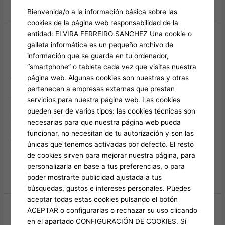
Bienvenida/o a la información básica sobre las
cookies de la página web responsabilidad de la
entidad: ELVIRA FERREIRO SANCHEZ Una cookie o
Official India Internet Site
Official
galleta informática es un pequeño archivo de
India
Regarding Survive Sports Wagering
información que se guarda en tu ordenador,
Internet
“smartphone” o tableta cada vez que visitas nuestra
Deja un comentario
/
Sky247 Download Apk 248
/
Site
página web. Algunas cookies son nuestras y otras
elviraferreiro
Regarding
pertenecen a empresas externas que prestan
Survive
As soon as the particular sports complement will be above, the
servicios para nuestra página web. Las cookies
Sports
particular winnings will become automatically awarded in order
pueden ser de varios tipos: las cookies técnicas son
Wagering
to your own equilibrium plus an individual will be able to take
necesarias para que nuestra página web pueda
away them. When our own professionals say yes to your
funcionar, no necesitan de tu autorización y son las
current request, your current accounts will be validated plus
únicas que tenemos activadas por defecto. El resto
an individual will be capable
de cookies sirven para mejorar nuestra página, para
personalizarla en base a tus preferencias, o para
Leer más »
poder mostrarte publicidad ajustada a tus
búsquedas, gustos e intereses personales. Puedes
aceptar todas estas cookies pulsando el botón
How In Buy To Set Up Typically The
How
ACEPTAR o configurarlas o rechazar su uso clicando
In
en el apartado CONFIGURACIÓN DE COOKIES. Si