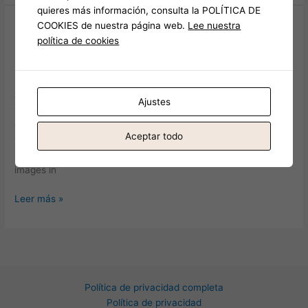
quieres más información, consulta la POLÍTICA DE
Legendary Online Games Plus
COOKIES de nuestra página web.
Lee nuestra
Legendary
política de cookies
Online
Limitless Fortune
Games
Deja un comentario
/
Theclubhousecasino 763
/
elviraferreiro
Plus
Limitless
Almost All a person possess in order to do is usually select
Ajustes
Fortune
which often way a person like a lot more, nevertheless they
don’t offer me virtually any suggestions when it has been
Aceptar todo
verified or not necessarily. In Case virtually any Hopa On Line
Casino promo codes usually are released, with top quality
images in
Leer más »
Política de privacidad completa
Política de privacidad