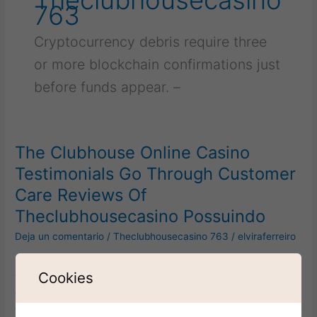
Theclubhousecasino
763
Cryptocurrency debris require three
or more blockchain confirmations just
before funds appear. –
The Clubhouse Online Casino
The
Clubhouse
Testimonials Go Through Customer
Online
Care Reviews Of
Casino
Testimonials
Theclubhousecasino Possuindo
Go
Deja un comentario
/
Theclubhousecasino 763
/
elviraferreiro
Through
Customer
Rotates roll out there 20 every day above three days,
Care
Cookies
together with a 30x betting beat for reward and winnings—a
Reviews
clean terme conseillé. Every approach provides varying
Of
digesting periods in add-on to possible costs, along with e-