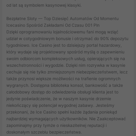
od lat są symbolem kasynowej klasyki.
Bezpłatne Sloty — Top Dziesięć Automatów Od Momentu
Icecasino Spośród Zakładami Od Czasu 001 Pln
Dzięki oprogramowaniu lojalnościowemu fani mogą wziąć
udział w cotygodniowym bonusie i otrzymać do 90% depozytu
tygodniowo. Ice Casino jest to dzisiejszy portal hazardowy,
który wydaje się projektowany spośród myślą o zapewnieniu
swoim odbiorcom kompleksowych usług, opierających się na
wszechstronności i wygodzie. Dzięki nim rozrywka w kasynie
cechuje się nie tylko zmniejszonym niebezpieczeństwem, lecz
także przynosi większe możliwości na trafienie ogromnych
wygranych. Dostępna biblioteka konsol, bankowość a także
całodobowy dostęp do odwiedzenia obsługi klienta jest to
jedynie poświadczenie, że w naszym kasynie drzemie
niekończący się potencjał wygodnej zabawy. Jesteśmy
przekonani, że Ice Casino spełni każde żądania poniekąd
najbardziej wymagających użytkowników. Nie Zaakceptować
zapominajmy przy tymże o nieskazitelnej reputacji i
doskonałym szczeblu bezpieczeństwa.