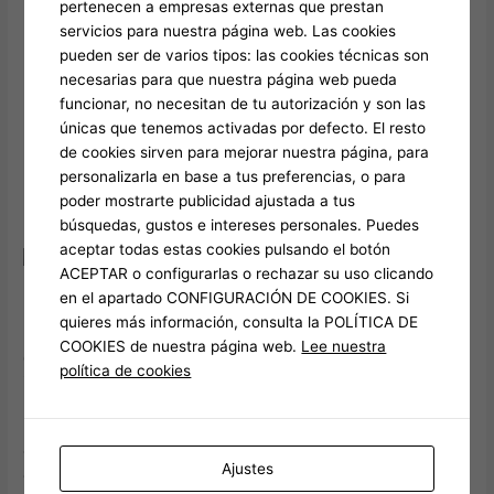
pertenecen a empresas externas que prestan
Nasze programy są również zabezpieczane za pomocą
servicios para nuestra página web. Las cookies
zaawansowanego aplikacji FS Anti-Fraud Tool.
pueden ser de varios tipos: las cookies técnicas son
Tu właśnie możesz dokonywać wpłaty i wypłaty na swe
necesarias para que nuestra página web pueda
konto.
funcionar, no necesitan de tu autorización y son las
Fani mogą cieszyć się różnorodnymi automatami, w
únicas que tenemos activadas por defecto. El resto
tymże ulubionymi grami online, automatami spośród
de cookies sirven para mejorar nuestra página, para
jackpotami i Megaways, a także wirtualnymi i na żywo
personalizarla en base a tus preferencias, o para
grami stołowymi.
poder mostrarte publicidad ajustada a tus
búsquedas, gustos e intereses personales. Puedes
Bezpieczeństwo Konta Bankowego
aceptar todas estas cookies pulsando el botón
ACEPTAR o configurarlas o rechazar su uso clicando
en el apartado CONFIGURACIÓN DE COOKIES. Si
Możesz wypłacić środki przy użyciu tej samej procedury
quieres más información, consulta la POLÍTICA DE
płatności, która została użyta do wpłaty. Najpopularniejszą
COOKIES de nuestra página web.
Lee nuestra
opcją jest czat na żywo, który działa 24/7 — należy kliknąć
política de cookies
ikonkę czatu, wpisać zapytanie i już na momencie można
rozmawiać wraz z konsultantem. Dzięki ocenie dzierżysz
pewność, że Twoje rachunek rozliczeniowy jest pewne, a
wypłaty wykonywane są z brakiem problemów i opóźnień. Co
Ajustes
ważne, dane osobowe są zabezpieczone zaawansowanymi