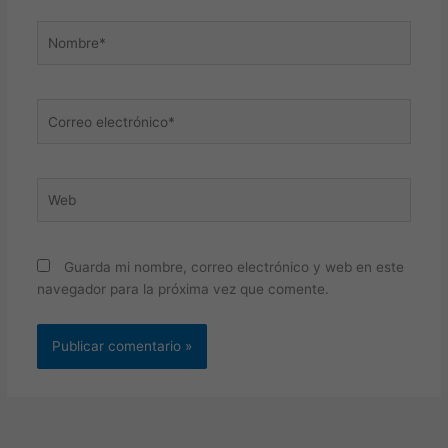
Nombre*
Correo
electrónico*
Web
Guarda mi nombre, correo electrónico y web en este
navegador para la próxima vez que comente.