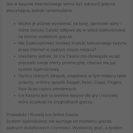
Gra w kasynie internetowego winna być odrzucić jedynie
ekscytująca, jednak i przemyślana.
Można je później wymieniać na kasę, darmowe spiny i
różne bonusy.Całość odbywa się w sekcji lojalnościowej
na koncie osobistym gracza.
Nie Zaakceptować możesz znaleźć luksusowego kasyna
przez internet w żadnym innym miejscu?
Uważamy jednak, że Ice Casino ma obowiązek wciąż
poprawić swoje oferty promocyjne, chociaż ma już
system lojalnościowy.
Oprócz różnych zdrapek, znajdziesz w tym miejscu takie
uciechy, w który sposób Sapper, Keno, Craps, Fingers,
Four Aces i sporo odmiennych.
Ice Kasyno jest to świetne kasyno dla gry i rozrywki,
które oczekuje na oryginalnych graczy.
Przeszłość I Rozwój Ice Online Casino
System lojalnościowy nie wymaga od momentu gracza
żadnych dodatkowych czynności. Wystarczy grać, a system