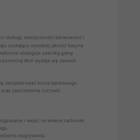
 obsługi, elastyczności bankowości i
ju szukający wysokiej jakości kasyna
platforma obsługuje szeroką gamę
ła pomocną dłoń wydaje się zawsze
 się zarejestrować konta bankowego.
oraz zastrzeżenia rozrywki.
logowanie i wejść na własne rachunek
ogu.
iedzenia wygrywania.