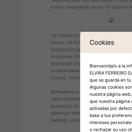
konta i osiągnięcie na nim 10 stopnia
Ice Casino proponuje atrakcyjne bonu
Cookies
spinny. Na Rzecz stałych internautów 
propozycje tygodniowe. W zakresie pro
kredytowe (Visa, MasterCard), e-portfe
doskonałe obszar gwoli miłośników ko
Bienvenida/o a la in
spośród świeżym serwisem bez ryzyka.
ELVIRA FERREIRO SA
czegoż, można według prostu zrezygno
que se guarda en tu
Algunas cookies son
Kompetentna Obsługa I Odpowiedzialn
nuestra página web. 
Jakie Możliwości więcej, zdajemy sam
que nuestra página 
propozycji są tworzone w ten sposób, 
activadas por defect
głównych doładowań i można liczyć na 
base a tus preferenc
każdego użytkownika naszego własnego
intereses personale
o rechazar su uso 