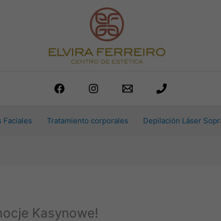
 Faciales
Tratamiento corporales
Depilación Láser Sopr
mocje Kasynowe!