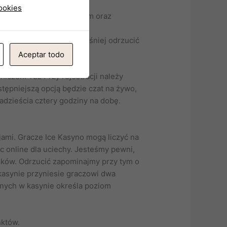
cookies
erów, atrakcyjnym bonusom oraz
hodzi, czy ktoś już wcześniej odrzucić
Aceptar todo
iczeń. Tuż Przy rejestracji należy
stępniejszą opcją będzie czat na żywo,
dzieścia cztery godziny na dobę.
jami. Gracze Ice Kasyno mogą liczyć na
c online dla uciechy. Jesteśmy pewni,
ików. Odrzucić zapominajmy przy tym o
kasynie przyniesie graczowi dwa
anych w kasynie określa poziom
nktów.