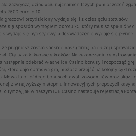
 ale zazwyczaj dziesięciu najznamienitszych pomieszczeń zgar
ło 2500 euro, a 10.
 graczowi przydzielony wydaje się 1 z dziesięciu statusów.
ąże się spośród wymogiem obrotu x5, który musisz spełnić w ci
fejs wydaje się być stylowy, a doświadczenie wydaje się płynne.
 że pragniesz zostać spośród naszą firmą na dłużej i sprawdzić
zieli Cię tylko kilkanaście kroków. Na zakończeniu rejestrowan
 następnie odebrać własne Ice Casino bonusy i rozpocząć grę 
ci, które daje darmowa gra, możesz przejść na kolejny cykl roz
ta. Mowa tu o każdego bonusach gwoli zawodników oraz okazji g
jednej z w najwyższym stopniu innowacyjnych propozycji kasyna
ej o tymże, jak w naszym ICE Casino następuje rejestracja kon